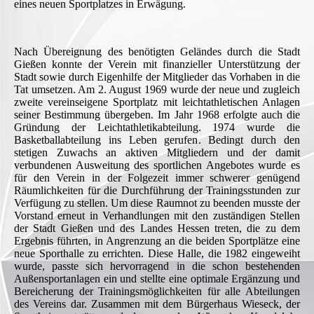
eines neuen Sportplatzes in Erwägung.
Nach Übereignung des benötigten Geländes durch die Stadt
Gießen konnte der Verein mit finanzieller Unterstützung der
Stadt sowie durch Eigenhilfe der Mitglieder das Vorhaben in die
Tat umsetzen. Am 2. August 1969 wurde der neue und zugleich
zweite vereinseigene Sportplatz mit leichtathletischen Anlagen
seiner Bestimmung übergeben. Im Jahr 1968 erfolgte auch die
Gründung der Leichtathletikabteilung. 1974 wurde die
Basketballabteilung ins Leben gerufen. Bedingt durch den
stetigen Zuwachs an aktiven Mitgliedern und der damit
verbundenen Ausweitung des sportlichen Angebotes wurde es
für den Verein in der Folgezeit immer schwerer genügend
Räumlichkeiten für die Durchführung der Trainingsstunden zur
Verfügung zu stellen. Um diese Raumnot zu beenden musste der
Vorstand erneut in Verhandlungen mit den zuständigen Stellen
der Stadt Gießen und des Landes Hessen treten, die zu dem
Ergebnis führten, in Angrenzung an die beiden Sportplätze eine
neue Sporthalle zu errichten. Diese Halle, die 1982 eingeweiht
wurde, passte sich hervorragend in die schon bestehenden
Außensportanlagen ein und stellte eine optimale Ergänzung und
Bereicherung der Trainingsmöglichkeiten für alle Abteilungen
des Vereins dar. Zusammen mit dem Bürgerhaus Wieseck, der