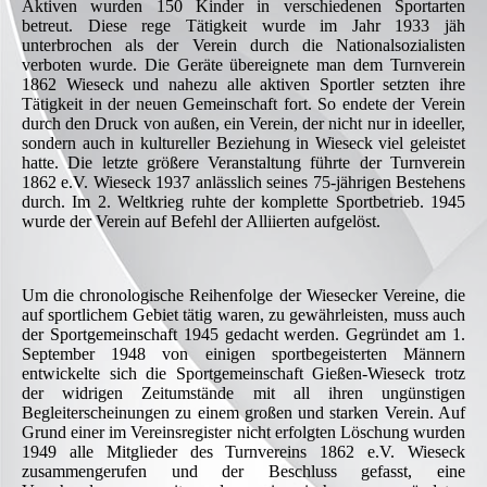
Aktiven wurden 150 Kinder in verschiedenen Sportarten
betreut. Diese rege Tätigkeit wurde im Jahr 1933 jäh
unterbrochen als der Verein durch die Nationalsozialisten
verboten wurde. Die Geräte übereignete man dem Turnverein
1862 Wieseck und nahezu alle aktiven Sportler setzten ihre
Tätigkeit in der neuen Gemeinschaft fort. So endete der Verein
durch den Druck von außen, ein Verein, der nicht nur in ideeller,
sondern auch in kultureller Beziehung in Wieseck viel geleistet
hatte. Die letzte größere Veranstaltung führte der Turnverein
1862 e.V. Wieseck 1937 anlässlich seines 75-jährigen Bestehens
durch. Im 2. Weltkrieg ruhte der komplette Sportbetrieb. 1945
wurde der Verein auf Befehl der Alliierten aufgelöst.
Um die chronologische Reihenfolge der Wiesecker Vereine, die
auf sportlichem Gebiet tätig waren, zu gewährleisten, muss auch
der Sportgemeinschaft 1945 gedacht werden. Gegründet am 1.
September 1948 von einigen sportbegeisterten Männern
entwickelte sich die Sportgemeinschaft Gießen-Wieseck trotz
der widrigen Zeitumstände mit all ihren ungünstigen
Begleiterscheinungen zu einem großen und starken Verein. Auf
Grund einer im Vereinsregister nicht erfolgten Löschung wurden
1949 alle Mitglieder des Turnvereins 1862 e.V. Wieseck
zusammengerufen und der Beschluss gefasst, eine