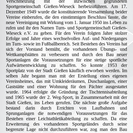
Verschmelzung mit der inzwischen gegründeten
Sportgemeinschaft Gießen-Wieseck herbeizuführen. Am 17.
Dezember 1949 wurde die konstituierende Versammlung beider
Vereine einberufen, die den einstimmigen Beschluss fasste, die
neue Vereinigung mit Wirkung vom 1. Januar 1950 ins Leben zu
rufen und ihr den Namen Turn- und Sportgemeinschaft Gießen-
Wieseck e.V. zu geben. Für den Verein folgten Jahre stolzer
Erfolge und Jahre eines wechselvollen Auf- und Niederganges
im Turn- sowie im Fußballbereich. Seit Bestehen des Vereins hat
sich der Vorstand bemüht, die vorhandenen Übungs- und
Wettkampfstätten zu verbessern und durch den Bau neuer
Sportanlagen die Voraussetzungen für eine stetige sportliche
Aufwärtsentwicklung zu schaffen. So konnte 1953 der
Sportplatz von der Stadt Gießen käuflich erworben werden. Im
selben Jahr begann man mit der Erstellung eines eigenen
Vereinsheimes, das mit Umkleideräumen, Duschanlagen, einer
Gaststätte und einer Wohnung für den Pächter ausgestattet
wurde. 1964 erfolgte die Gründung der Tischtennisabteilung
und 1965 wurde der 2. Weg-Sport, in Zusammenarbeit mit der
Stadt Gießen, ins Leben gerufen. Die nächste große Aufgabe
bestand darin durch Errichten von Laufbahnen und
Sprunganlagen die notwendigen Voraussetzungen für das
Bestehen einer Leichtathletikabteilung zu schaffen. Da eine
Erweiterung des vorhandenen Sportgeländes durch seine
begrenzte Lage nicht durchzuführen war, zog man den Bau