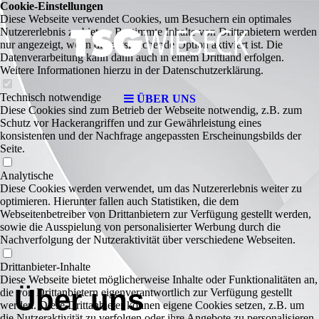
Cookie-Einstellungen
Diese Webseite verwendet Cookies, um Besuchern ein optimales
Nutzererlebnis zu bieten. Bestimmte Inhalte von Drittanbietern werden
nur angezeigt, wenn die entsprechende Option aktiviert ist. Die
Datenverarbeitung kann dann auch in einem Drittland erfolgen.
Weitere Informationen hierzu in der Datenschutzerklärung.
Technisch notwendige
ÜBER UNS
Diese Cookies sind zum Betrieb der Webseite notwendig, z.B. zum
Schutz vor Hackerangriffen und zur Gewährleistung eines
konsistenten und der Nachfrage angepassten Erscheinungsbilds der
Seite.
Analytische
Diese Cookies werden verwendet, um das Nutzererlebnis weiter zu
optimieren. Hierunter fallen auch Statistiken, die dem
Webseitenbetreiber von Drittanbietern zur Verfügung gestellt werden,
sowie die Ausspielung von personalisierter Werbung durch die
Nachverfolgung der Nutzeraktivität über verschiedene Webseiten.
Drittanbieter-Inhalte
Diese Webseite bietet möglicherweise Inhalte oder Funktionalitäten an,
Über uns
die von Drittanbietern eigenverantwortlich zur Verfügung gestellt
werden. Diese Drittanbieter können eigene Cookies setzen, z.B. um
die Nutzeraktivität zu verfolgen oder ihre Angebote zu personalisieren