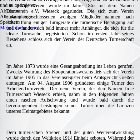
und zu optimieren.
Der jetzige Verein wurde im Jahre 1862 mit dem Namen
Ablehnen
Turnverein e.V. Wieseck gegründet. Die sich zum Verein
Alle akzeptieren
zusammengeschlossenen wenigen Mitglieder nahmen nach
Speichern
Beschaffung einiger Turngeräte die turnerische Betätigung auf
Mehr Informationen
und es fanden sich bald immer mehr Anhänger, die sich für die
ideale Turnsache begeisterten. Schon im ersten Jahr seines
Bestehens schloss sich der Verein der Deutschen Turnerschaft
an.
Im Jahre 1873 wurde eine Gesangsabteilung ins Leben gerufen.
Zwecks Wahrung des Kooperationswesens ließ sich der Verein
im Jahre 1905 in das Vereinsregister beim Amtsgericht Gießen
eintragen. Am 04. August 1906 gründeten einige Turner den
Arbeiter-Turnverein. Der neue Verein, der den Namen freie
Turnerschaft Wieseck erhielt, nahm in den folgenden Jahren
einen raschen Aufschwung und wurde bald durch die
hervorragenden Leistungen seiner Turner über die Grenzen
unseres Heimatgebietes bekannt.
Dem turnerischen Streben und der guten Weiterentwicklung
wurde durch den Weltkrieg 1914 Einhalt geboten. Während der