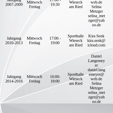
Mittwoch
Wieseck
web.de
2007-2009
19:30
Freitag
am Ried
Selina
Metzger
selina_met
zger@yah
oo.de
Sporthalle
Kira Senk
Jahrgang
Mittwoch
17:00 -
Wieseck
kira.senk@
2010-2013
Freitag
19:00
am Ried
icloud.com
Daniel
Langemey
er
daniel.lang
Sporthalle
emeyer@
Jahrgang
Mittwoch
16:00-
Wieseck
web.de
2014-2016
Freitag
18:00
am Ried
Selina
Metzger
selina_met
zger@yah
oo.de