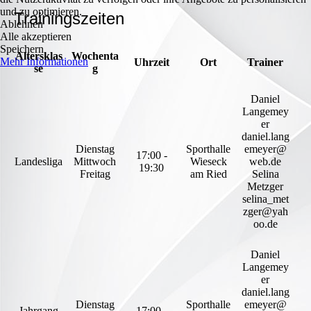
und zu optimieren.
Trainingszeiten
Ablehnen
Alle akzeptieren
Speichern
Altersklas
Wochenta
Mehr Informationen
Uhrzeit
Ort
Trainer
se
g
Daniel
Langemey
er
daniel.lang
Dienstag
Sporthalle
emeyer@
17:00 -
Landesliga
Mittwoch
Wieseck
web.de
19:30
Freitag
am Ried
Selina
Metzger
selina_met
zger@yah
oo.de
Daniel
Langemey
er
daniel.lang
Dienstag
Sporthalle
emeyer@
Jahrgang
17:00 -