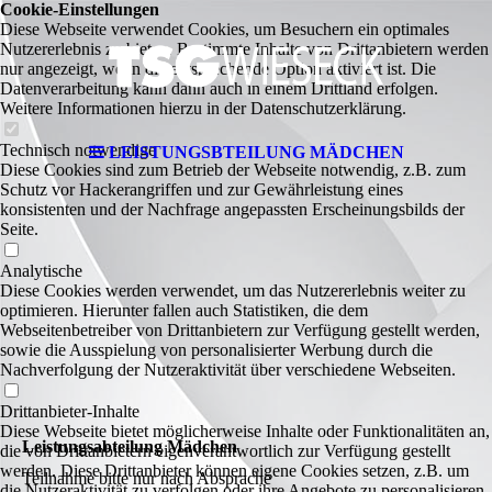
Cookie-Einstellungen
Diese Webseite verwendet Cookies, um Besuchern ein optimales
Nutzererlebnis zu bieten. Bestimmte Inhalte von Drittanbietern werden
nur angezeigt, wenn die entsprechende Option aktiviert ist. Die
Datenverarbeitung kann dann auch in einem Drittland erfolgen.
Weitere Informationen hierzu in der Datenschutzerklärung.
Technisch notwendige
LEISTUNGSBTEILUNG MÄDCHEN
Diese Cookies sind zum Betrieb der Webseite notwendig, z.B. zum
Schutz vor Hackerangriffen und zur Gewährleistung eines
konsistenten und der Nachfrage angepassten Erscheinungsbilds der
Seite.
Analytische
Diese Cookies werden verwendet, um das Nutzererlebnis weiter zu
optimieren. Hierunter fallen auch Statistiken, die dem
Webseitenbetreiber von Drittanbietern zur Verfügung gestellt werden,
sowie die Ausspielung von personalisierter Werbung durch die
Nachverfolgung der Nutzeraktivität über verschiedene Webseiten.
Drittanbieter-Inhalte
Diese Webseite bietet möglicherweise Inhalte oder Funktionalitäten an,
Leistungsabteilung Mädchen
die von Drittanbietern eigenverantwortlich zur Verfügung gestellt
werden. Diese Drittanbieter können eigene Cookies setzen, z.B. um
Teilnahme bitte nur nach Absprache
die Nutzeraktivität zu verfolgen oder ihre Angebote zu personalisieren