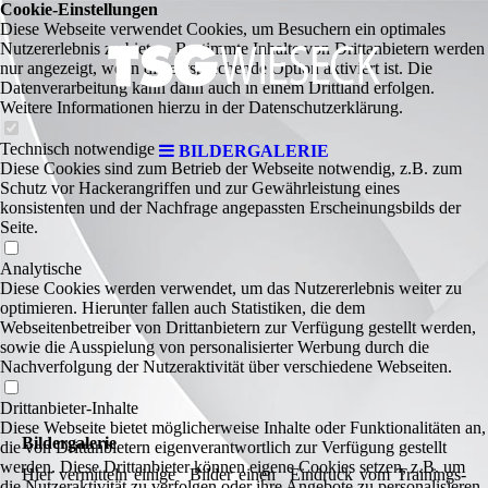
Cookie-Einstellungen
Diese Webseite verwendet Cookies, um Besuchern ein optimales
Nutzererlebnis zu bieten. Bestimmte Inhalte von Drittanbietern werden
nur angezeigt, wenn die entsprechende Option aktiviert ist. Die
Datenverarbeitung kann dann auch in einem Drittland erfolgen.
Weitere Informationen hierzu in der Datenschutzerklärung.
Technisch notwendige
BILDERGALERIE
Diese Cookies sind zum Betrieb der Webseite notwendig, z.B. zum
Schutz vor Hackerangriffen und zur Gewährleistung eines
konsistenten und der Nachfrage angepassten Erscheinungsbilds der
Seite.
Analytische
Diese Cookies werden verwendet, um das Nutzererlebnis weiter zu
optimieren. Hierunter fallen auch Statistiken, die dem
Webseitenbetreiber von Drittanbietern zur Verfügung gestellt werden,
sowie die Ausspielung von personalisierter Werbung durch die
Nachverfolgung der Nutzeraktivität über verschiedene Webseiten.
Drittanbieter-Inhalte
Diese Webseite bietet möglicherweise Inhalte oder Funktionalitäten an,
Bildergalerie
die von Drittanbietern eigenverantwortlich zur Verfügung gestellt
werden. Diese Drittanbieter können eigene Cookies setzen, z.B. um
Hier vermitteln einige Bilder einen Eindruck vom Trainings-
die Nutzeraktivität zu verfolgen oder ihre Angebote zu personalisieren