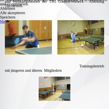
und Wettkampfbetrieb der TSG Gießen-Wieseck - Abteilung
und zu optimieren.
Tischtennis.
Ablehnen
Alle akzeptieren
Speichern
Mehr Informationen
Trainingsbetrieb
mit jüngeren und älteren Mitgliedern