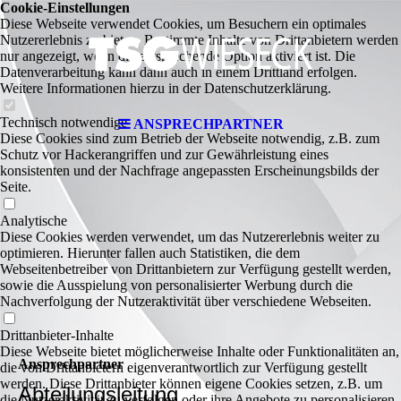
Cookie-Einstellungen
Diese Webseite verwendet Cookies, um Besuchern ein optimales
Nutzererlebnis zu bieten. Bestimmte Inhalte von Drittanbietern werden
nur angezeigt, wenn die entsprechende Option aktiviert ist. Die
Datenverarbeitung kann dann auch in einem Drittland erfolgen.
Weitere Informationen hierzu in der Datenschutzerklärung.
Technisch notwendige
ANSPRECHPARTNER
Diese Cookies sind zum Betrieb der Webseite notwendig, z.B. zum
Schutz vor Hackerangriffen und zur Gewährleistung eines
konsistenten und der Nachfrage angepassten Erscheinungsbilds der
Seite.
Analytische
Diese Cookies werden verwendet, um das Nutzererlebnis weiter zu
optimieren. Hierunter fallen auch Statistiken, die dem
Webseitenbetreiber von Drittanbietern zur Verfügung gestellt werden,
sowie die Ausspielung von personalisierter Werbung durch die
Nachverfolgung der Nutzeraktivität über verschiedene Webseiten.
Drittanbieter-Inhalte
Diese Webseite bietet möglicherweise Inhalte oder Funktionalitäten an,
Ansprechpartner
die von Drittanbietern eigenverantwortlich zur Verfügung gestellt
werden. Diese Drittanbieter können eigene Cookies setzen, z.B. um
Abteilungsleitung
die Nutzeraktivität zu verfolgen oder ihre Angebote zu personalisieren