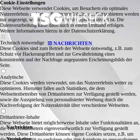
Cookie-Einstellungen
Diese Webseite verwendet Cookies, um Besuchern ein optimales
Nutzererlebnis zu bieten. Bestimmte Inhalte von Drittanbietern werden
nur angezeigt, wenn die entsprechende Option aktiviert ist. Die
Datenverarbeitung kann dann auch in einem Drittland erfolgen.
Weitere Informationen hierzu in der Datenschutzerklärung.
Technisch notwendige
NACHRICHTEN
Diese Cookies sind zum Betrieb der Webseite notwendig, z.B. zum
Schutz vor Hackerangriffen und zur Gewährleistung eines
konsistenten und der Nachfrage angepassten Erscheinungsbilds der
Seite.
Analytische
Diese Cookies werden verwendet, um das Nutzererlebnis weiter zu
optimieren. Hierunter fallen auch Statistiken, die dem
Webseitenbetreiber von Drittanbietern zur Verfügung gestellt werden,
sowie die Ausspielung von personalisierter Werbung durch die
Nachverfolgung der Nutzeraktivität über verschiedene Webseiten.
Drittanbieter-Inhalte
Diese Webseite bietet möglicherweise Inhalte oder Funktionalitäten an,
Nachrichten
die von Drittanbietern eigenverantwortlich zur Verfügung gestellt
werden. Diese Drittanbieter können eigene Cookies setzen, z.B. um
Neuigkeiten
die Nutzeraktivität zu verfolgen oder ihre Angebote zu personalisieren