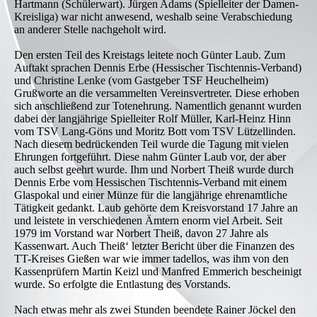
Hartmann (Schülerwart). Jürgen Adams (Spielleiter der Damen-
Kreisliga) war nicht anwesend, weshalb seine Verabschiedung
an anderer Stelle nachgeholt wird.
Den ersten Teil des Kreistags leitete noch Günter Laub. Zum
Auftakt sprachen Dennis Erbe (Hessischer Tischtennis-Verband)
und Christine Lenke (vom Gastgeber TSF Heuchelheim)
Grußworte an die versammelten Vereinsvertreter. Diese erhoben
sich anschließend zur Totenehrung. Namentlich genannt wurden
dabei der langjährige Spielleiter Rolf Müller, Karl-Heinz Hinn
vom TSV Lang-Göns und Moritz Bott vom TSV Lützellinden.
Nach diesem bedrückenden Teil wurde die Tagung mit vielen
Ehrungen fortgeführt. Diese nahm Günter Laub vor, der aber
auch selbst geehrt wurde. Ihm und Norbert Theiß wurde durch
Dennis Erbe vom Hessischen Tischtennis-Verband mit einem
Glaspokal und einer Münze für die langjährige ehrenamtliche
Tätigkeit gedankt. Laub gehörte dem Kreisvorstand 17 Jahre an
und leistete in verschiedenen Ämtern enorm viel Arbeit. Seit
1979 im Vorstand war Norbert Theiß, davon 27 Jahre als
Kassenwart. Auch Theiß‘ letzter Bericht über die Finanzen des
TT-Kreises Gießen war wie immer tadellos, was ihm von den
Kassenprüfern Martin Keizl und Manfred Emmerich bescheinigt
wurde. So erfolgte die Entlastung des Vorstands.
Nach etwas mehr als zwei Stunden beendete Rainer Jöckel den