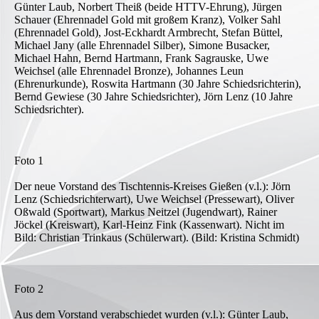
Günter Laub, Norbert Theiß (beide HTTV-Ehrung), Jürgen
Schauer (Ehrennadel Gold mit großem Kranz), Volker Sahl
(Ehrennadel Gold), Jost-Eckhardt Armbrecht, Stefan Büttel,
Michael Jany (alle Ehrennadel Silber), Simone Busacker,
Michael Hahn, Bernd Hartmann, Frank Sagrauske, Uwe
Weichsel (alle Ehrennadel Bronze), Johannes Leun
(Ehrenurkunde), Roswita Hartmann (30 Jahre Schiedsrichterin),
Bernd Gewiese (30 Jahre Schiedsrichter), Jörn Lenz (10 Jahre
Schiedsrichter).
Foto 1
Der neue Vorstand des Tischtennis-Kreises Gießen (v.l.): Jörn
Lenz (Schiedsrichterwart), Uwe Weichsel (Pressewart), Oliver
Oßwald (Sportwart), Markus Neitzel (Jugendwart), Rainer
Jöckel (Kreiswart), Karl-Heinz Fink (Kassenwart). Nicht im
Bild: Christian Trinkaus (Schülerwart). (Bild: Kristina Schmidt)
Foto 2
Aus dem Vorstand verabschiedet wurden (v.l.): Günter Laub,