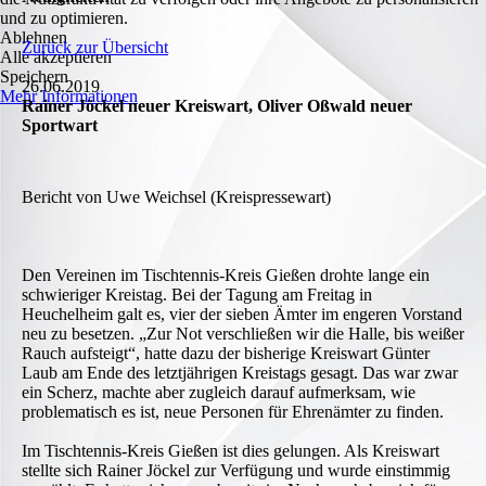
und zu optimieren.
Ablehnen
Zurück zur Übersicht
Alle akzeptieren
Speichern
26.06.2019
Mehr Informationen
Rainer Jöckel neuer Kreiswart, Oliver Oßwald neuer
Sportwart
Bericht von Uwe Weichsel (Kreispressewart)
Den Vereinen im Tischtennis-Kreis Gießen drohte lange ein
schwieriger Kreistag. Bei der Tagung am Freitag in
Heuchelheim galt es, vier der sieben Ämter im engeren Vorstand
neu zu besetzen. „Zur Not verschließen wir die Halle, bis weißer
Rauch aufsteigt“, hatte dazu der bisherige Kreiswart Günter
Laub am Ende des letztjährigen Kreistags gesagt. Das war zwar
ein Scherz, machte aber zugleich darauf aufmerksam, wie
problematisch es ist, neue Personen für Ehrenämter zu finden.
Im Tischtennis-Kreis Gießen ist dies gelungen. Als Kreiswart
stellte sich Rainer Jöckel zur Verfügung und wurde einstimmig