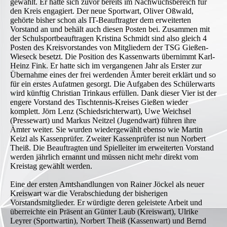
gewählt. Er hatte sich zuvor bereits im Nachwuchsbereich für
den Kreis engagiert. Der neue Sportwart, Oliver Oßwald,
gehörte bisher schon als IT-Beauftragter dem erweiterten
Vorstand an und behält auch diesen Posten bei. Zusammen mit
der Schulsportbeauftragen Kristina Schmidt sind also gleich 4
Posten des Kreisvorstandes von Mitgliedern der TSG Gießen-
Wieseck besetzt. Die Position des Kassenwarts übernimmt Karl-
Heinz Fink. Er hatte sich im vergangenen Jahr als Erster zur
Übernahme eines der frei werdenden Ämter bereit erklärt und so
für ein erstes Aufatmen gesorgt. Die Aufgaben des Schülerwarts
wird künftig Christian Trinkaus erfüllen. Dank dieser Vier ist der
engere Vorstand des Tischtennis-Kreises Gießen wieder
komplett. Jörn Lenz (Schiedsrichterwart), Uwe Weichsel
(Pressewart) und Markus Neitzel (Jugendwart) führen ihre
Ämter weiter. Sie wurden wiedergewählt ebenso wie Martin
Keizl als Kassenprüfer. Zweiter Kassenprüfer ist nun Norbert
Theiß. Die Beauftragten und Spielleiter im erweiterten Vorstand
werden jährlich ernannt und müssen nicht mehr direkt vom
Kreistag gewählt werden.
Eine der ersten Amtshandlungen von Rainer Jöckel als neuer
Kreiswart war die Verabschiedung der bisherigen
Vorstandsmitglieder. Er würdigte deren geleistete Arbeit und
überreichte ein Präsent an Günter Laub (Kreiswart), Ulrike
Leyrer (Sportwartin), Norbert Theiß (Kassenwart) und Bernd